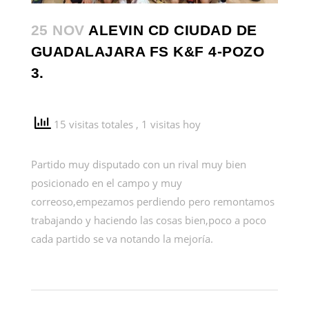
25 NOV
ALEVIN CD CIUDAD DE
GUADALAJARA FS K&F 4-POZO
3.
15 visitas totales
, 1 visitas hoy
Partido muy disputado con un rival muy bien
posicionado en el campo y muy
correoso,empezamos perdiendo pero remontamos
trabajando y haciendo las cosas bien,poco a poco
cada partido se va notando la mejoría.