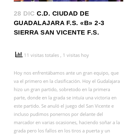
28 DIC
C.D. CIUDAD DE
GUADALAJARA F.S. «B» 2-3
SIERRA SAN VICENTE F.S.
11 visitas totales
, 1 visitas hoy
Hoy nos enfrentábamos ante un gran equipo, que
va el primero en la clasificación. Hoy el Gudalajara
hizo un gran partido, sobretodo en la primera
parte, donde en la grada se intuía una victoria en
este partido. Se anuló el juego del San Vicente e
incluso pudimos ponernos por delante del
marcador en varias ocasiones, haciendo soñar a la
grada pero los fallos en los tiros a puerta y un