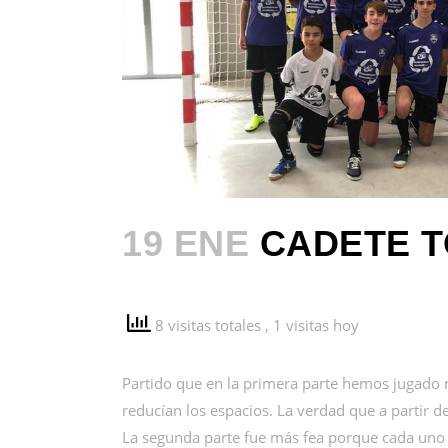
19 ENE
CADETE TO
8 visitas totales
, 1 visitas hoy
Partido que en la primera parte hemos jugado
reducían los espacios. La verdad que a partir 
La segunda parte fue más fea porque cada uno q