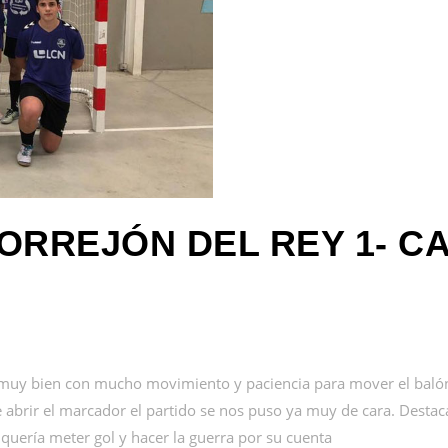
RREJÓN DEL REY 1- CA
 muy bien con mucho movimiento y paciencia para mover el baló
de abrir el marcador el partido se nos puso ya muy de cara. Desta
uería meter gol y hacer la guerra por su cuenta