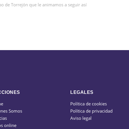
po de Torrejón que le animamos a seguir así
CCIONES
LEGALES
me
Política de cookies
énes Somos
Política de privacidad
cias
Aviso legal
s online