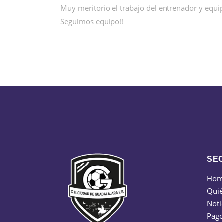
Muy meritorio el trabajo del entrenador y equi
Seguimos equipo!!
SE
Ho
Qui
Noti
Pago