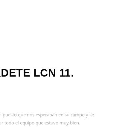
DETE LCN 11.
n puesto que nos esperaban en su campo y se
car todo el equipo que estuvo muy bien.