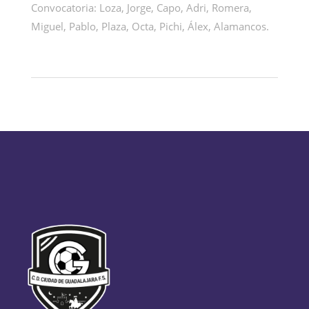
Convocatoria: Loza, Jorge, Capo, Adri, Romera,
Miguel, Pablo, Plaza, Octa, Pichi, Álex, Alamancos.