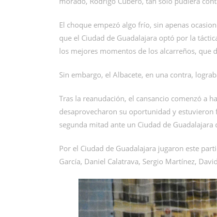
morado, Rodrigo Cubero, tan solo pudiera conta
El choque empezó algo frío, sin apenas ocasio
que el Ciudad de Guadalajara optó por la táctic
los mejores momentos de los alcarreños, que d
Sin embargo, el Albacete, en una contra, lograba
Tras la reanudación, el cansancio comenzó a hac
desaprovecharon su oportunidad y estuvieron fi
segunda mitad ante un Ciudad de Guadalajara qu
Por el Ciudad de Guadalajara jugaron este parti
García, Daniel Calatrava, Sergio Martínez, Davi