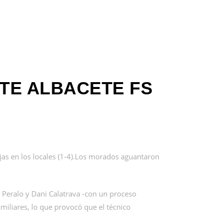
TE ALBACETE FS
ajas en los locales (1-4).Los morados aguantaron
 Peralo y Dani Calatrava -con un proceso
amiliares, lo que provocó que el técnico