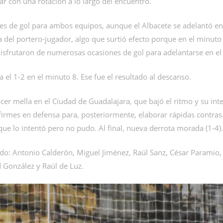
r con una rotación a lo largo del encuentro.
nes de gol para ambos equipos, aunque el Albacete se adelantó e
a del portero-jugador, algo que surtió efecto porque en el minuto
isfrutaron de numerosas ocasiones de gol para adelantarse en el
 el 1-2 en el minuto 8. Ese fue el resultado al descanso.
er mella en el Ciudad de Guadalajara, que bajó el ritmo y su inte
rmes en defensa para, posteriormente, elaborar rápidas contras. 
e lo intentó pero no pudo. Al final, nueva derrota morada (1-4).
do: Antonio Calderón, Miguel Jiménez, Raúl Sanz, César Paramio, 
d González y Raúl de Luz.