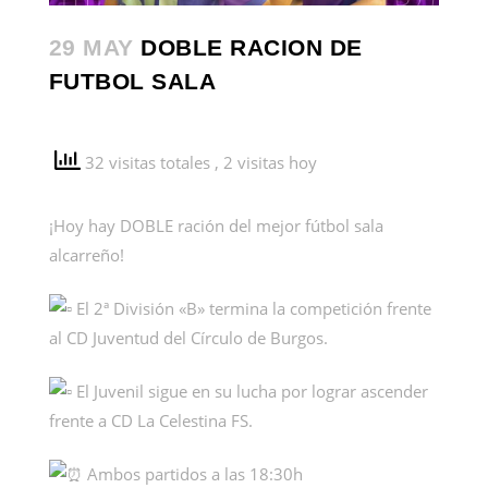
29 MAY
DOBLE RACION DE
FUTBOL SALA
32 visitas totales
, 2 visitas hoy
¡Hoy hay DOBLE ración del mejor fútbol sala
alcarreño!
El 2ª División «B» termina la competición frente
al CD Juventud del Círculo de Burgos.
El Juvenil sigue en su lucha por lograr ascender
frente a CD La Celestina FS.
Ambos partidos a las 18:30h