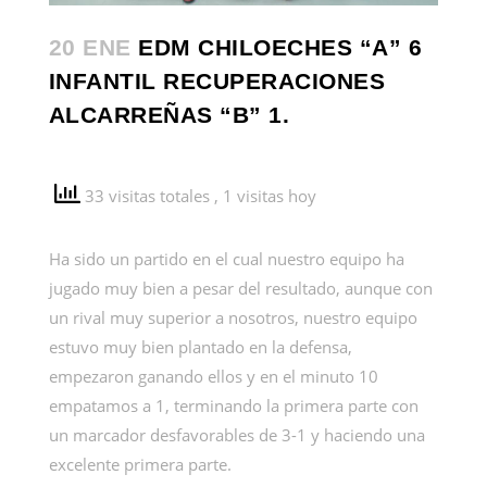
20 ENE
EDM CHILOECHES “A” 6
INFANTIL RECUPERACIONES
ALCARREÑAS “B” 1.
33 visitas totales
, 1 visitas hoy
Ha sido un partido en el cual nuestro equipo ha
jugado muy bien a pesar del resultado, aunque con
un rival muy superior a nosotros, nuestro equipo
estuvo muy bien plantado en la defensa,
empezaron ganando ellos y en el minuto 10
empatamos a 1, terminando la primera parte con
un marcador desfavorables de 3-1 y haciendo una
excelente primera parte.