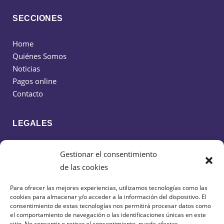
SECCIONES
Home
Quiénes Somos
Noticias
Pagos online
Contacto
LEGALES
Política de cookies
Gestionar el consentimiento
Política de privacidad
de las cookies
Aviso legal
Para ofrecer las mejores experiencias, utilizamos tecnologías como las
cookies para almacenar y/o acceder a la información del dispositivo. El
CONTACTO
consentimiento de estas tecnologías nos permitirá procesar datos como
el comportamiento de navegación o las identificaciones únicas en este
sitio. No consentir o retirar el consentimiento, puede afectar