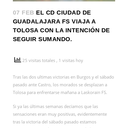
07 FEB
EL CD CIUDAD DE
GUADALAJARA FS VIAJA A
TOLOSA CON LA INTENCIÓN DE
SEGUIR SUMANDO.
25 visitas totales
, 1 visitas hoy
Tras las dos ultimas victorias en Burgos y el sábado
pasado ante Castro, los morados se desplazan a
Tolosa para enfrentarse mañana a Laskorain FS.
Si ya las últimas semanas decíamos que las
sensaciones eran muy positivas, evidentemente
tras la victoria del sábado pasado estamos