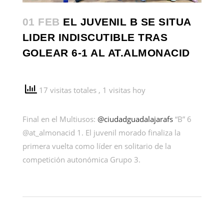
01 FEB
EL JUVENIL B SE SITUA
LIDER INDISCUTIBLE TRAS
GOLEAR 6-1 AL AT.ALMONACID
17 visitas totales
, 1 visitas hoy
Final en el Multiusos:
@ciudadguadalajarafs
“B” 6
@at_almonacid 1. El juvenil morado finaliza la
primera vuelta como líder en solitario de la
competición autonómica Grupo 3.