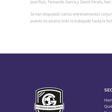
Jose Ruiz, Fernando García y David Peralo, han 
Se han disputado varios entrenamientos conjun
puesto en escena todo lo trabajado hasta la fec
SE
Ho
Qui