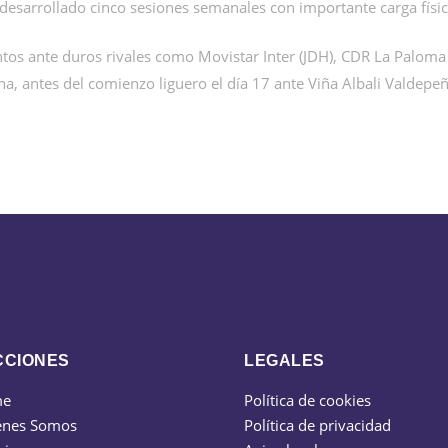
desarrollado cinco sesiones semanales con importante carga físic
tos ante duros rivales como Movistar Inter (JDH), CDR La Paloma
ha, antes del comienzo liguero el día 17 ante Viña Albali Valdepeñ
CCIONES
LEGALES
me
Política de cookies
énes Somos
Política de privacidad