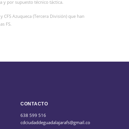
a y por supuesto técnico táctica.
 y CFS Azuqueca (Tercera División) que han
as FS.
CONTACTO
638 599 516
cdciudaddeguadalajarafs@gmail.co