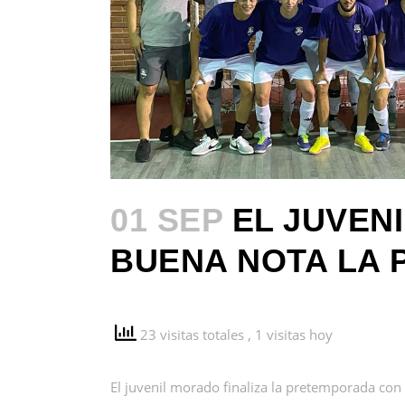
01 SEP
EL JUVENI
BUENA NOTA LA
23 visitas totales
, 1 visitas hoy
El juvenil morado finaliza la pretemporada co