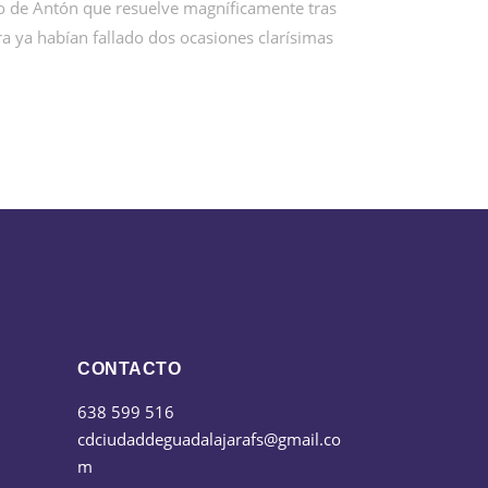
dio de Antón que resuelve magníficamente tras
ra ya habían fallado dos ocasiones clarísimas
CONTACTO
638 599 516
cdciudaddeguadalajarafs@gmail.co
m