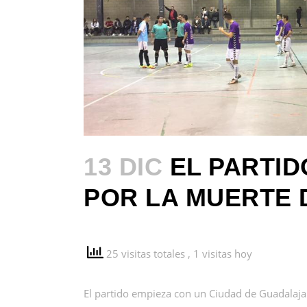
13 DIC
EL PARTID
POR LA MUERTE 
25 visitas totales
, 1 visitas hoy
El partido empieza con un Ciudad de Guadalajar