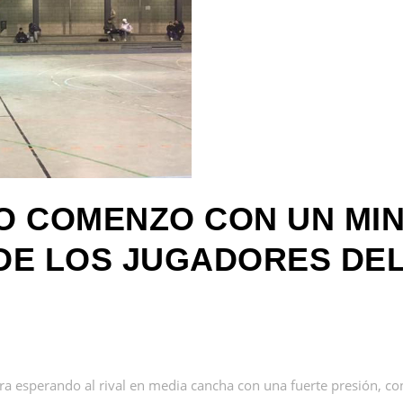
O COMENZO CON UN MIN
DE LOS JUGADORES DE
a esperando al rival en media cancha con una fuerte presión, co