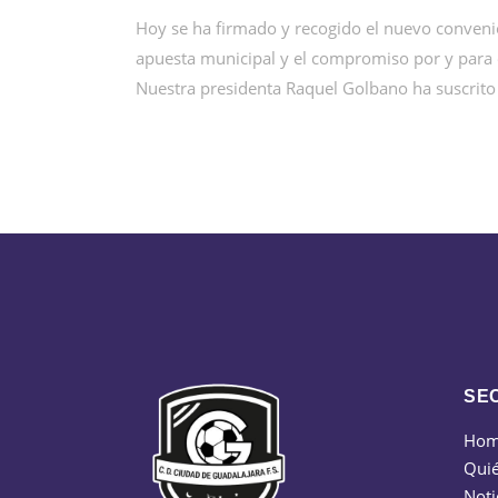
Hoy se ha firmado y recogido el nuevo conveni
apuesta municipal y el compromiso por y para e
Nuestra presidenta Raquel Golbano ha suscrito 
SE
Ho
Qui
Noti