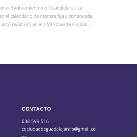
on el Ayuntamiento de Guadalajara . La
n el calendario de manera fija y continuada.
 acto realizado en el CMI Eduardo Guitian.
CONTACTO
638 599 516
cdciudaddeguadalajarafs@gmail.co
m