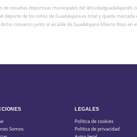
o de escuelas deportivas municipales del @ciudadguadalajarafs c
l deporte de los niños de Guadalajara es total y queda marcada e
dicho convenio junto al alcalde de Guadalajara Alberto Rojo en el
CCIONES
LEGALES
me
Política de cookies
énes Somos
Política de privacidad
cias
Aviso legal