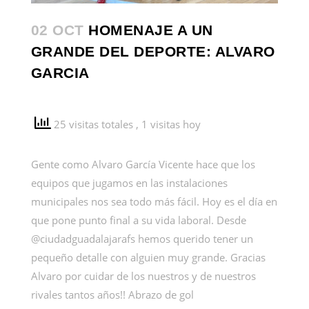
02 OCT
HOMENAJE A UN
GRANDE DEL DEPORTE: ALVARO
GARCIA
25 visitas totales
, 1 visitas hoy
Gente como Alvaro García Vicente hace que los
equipos que jugamos en las instalaciones
municipales nos sea todo más fácil. Hoy es el día en
que pone punto final a su vida laboral. Desde
@ciudadguadalajarafs hemos querido tener un
pequeño detalle con alguien muy grande. Gracias
Alvaro por cuidar de los nuestros y de nuestros
rivales tantos años!! Abrazo de gol