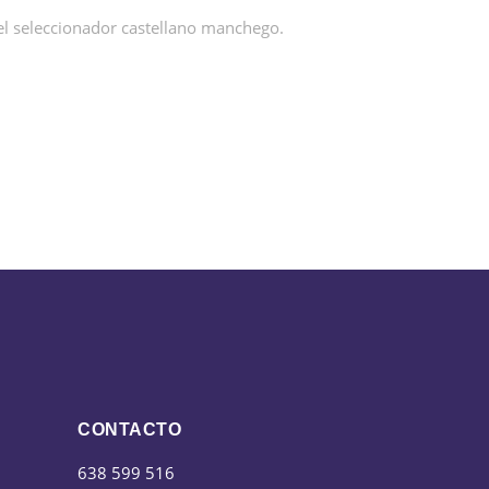
 el seleccionador castellano manchego.
CONTACTO
638 599 516