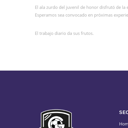
El ala zurdo del juvenil de honor disfrutó de 
Esperamos sea convocado en próximas experie
El trabajo diario da sus frutos.
SE
Ho