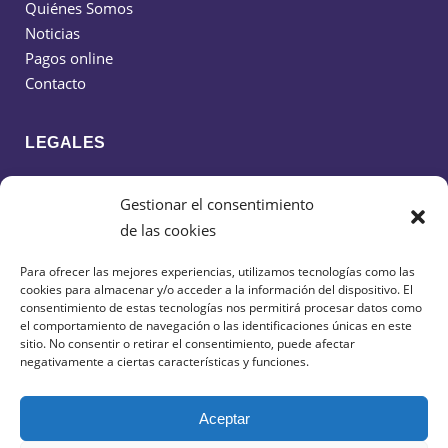
Quiénes Somos
Noticias
Pagos online
Contacto
LEGALES
Política de cookies
Gestionar el consentimiento
Política de privacidad
de las cookies
Aviso legal
Para ofrecer las mejores experiencias, utilizamos tecnologías como las
cookies para almacenar y/o acceder a la información del dispositivo. El
CONTACTO
consentimiento de estas tecnologías nos permitirá procesar datos como
el comportamiento de navegación o las identificaciones únicas en este
sitio. No consentir o retirar el consentimiento, puede afectar
638 599 516
negativamente a ciertas características y funciones.
cdciudaddeguadalajarafs@gmail.com
Aceptar