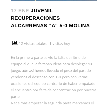
17 ENE
JUVENIL
RECUPERACIONES
ALCARREÑAS “A” 5-0 MOLINA
12 visitas totales
, 1 visitas hoy
En la primera parte se vio la falta de ritmo del
equipo al que le faltaban ideas para desplegar su
juego, aún así hemos llevado el peso del partido
yéndonos al descanso con 1-0 pero con varias
ocasiones del equipo contrario de haber empatado
el encuentro por falta de concentración por nuestra
parte.
Nada más empezar la segunda parte marcamos el