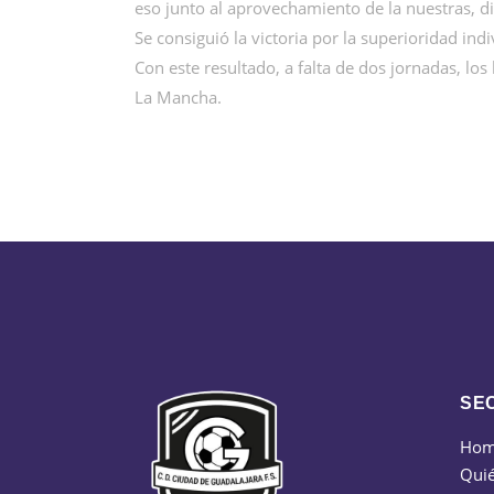
eso junto al aprovechamiento de la nuestras, dio
Se consiguió la victoria por la superioridad indi
Con este resultado, a falta de dos jornadas, los
La Mancha.
SE
Ho
Qui