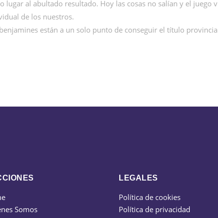
 lugar al abultado resultado. Hoy las cosas no salían y el juego v
vidual de los nuestros.
 benjamines están a un solo punto de conseguir el título provincia
CCIONES
LEGALES
me
Política de cookies
énes Somos
Política de privacidad