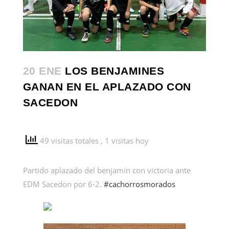
20 ENE
LOS BENJAMINES
GANAN EN EL APLAZADO CON
SACEDON
49 visitas totales
, 1 visitas hoy
Partido aplazado del benjamín con victoria ante
EDM Sacedon por 6-2.
#cachorrosmorados