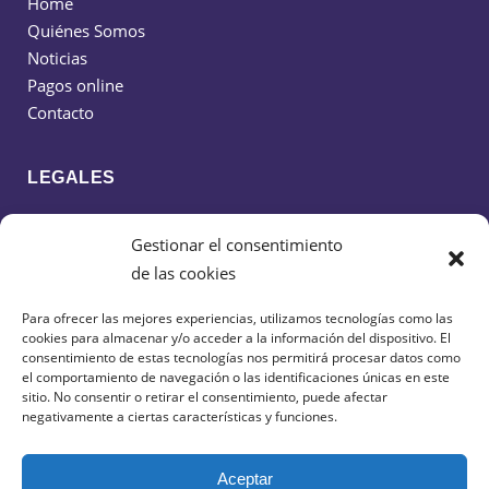
Home
Quiénes Somos
Noticias
Pagos online
Contacto
LEGALES
Política de cookies
Gestionar el consentimiento
Política de privacidad
de las cookies
Aviso legal
Para ofrecer las mejores experiencias, utilizamos tecnologías como las
cookies para almacenar y/o acceder a la información del dispositivo. El
CONTACTO
consentimiento de estas tecnologías nos permitirá procesar datos como
el comportamiento de navegación o las identificaciones únicas en este
sitio. No consentir o retirar el consentimiento, puede afectar
638 599 516
negativamente a ciertas características y funciones.
cdciudaddeguadalajarafs@gmail.com
Aceptar