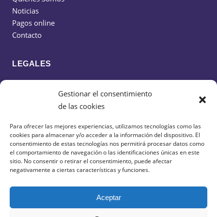
Noticias
Pagos online
Contacto
LEGALES
Política de cookies
Gestionar el consentimiento
Política de privacidad
de las cookies
Aviso legal
Para ofrecer las mejores experiencias, utilizamos tecnologías como las
cookies para almacenar y/o acceder a la información del dispositivo. El
CONTACTO
consentimiento de estas tecnologías nos permitirá procesar datos como
el comportamiento de navegación o las identificaciones únicas en este
sitio. No consentir o retirar el consentimiento, puede afectar
638 599 516
negativamente a ciertas características y funciones.
cdciudaddeguadalajarafs@gmail.com
Aceptar