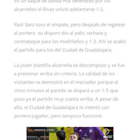
En un saque de banda mal defendido por los
alcarreños el Rivas volvió adelantarse 1-2.
Raúl Sanz tuvo el empate, pero después de regatear
al portero su disparo dio al palo; rechace y
contrataque para los madrileños y 1-3. Ahí se acabó
el partido para los del Ciudad de Guadalajara.
La joven plantilla alcarreña se descompuso y se fue
a presionar arriba sin criterio. La calidad de los
visitantes se demostró en el marcador porque el
cinco minutos el partido se disparó a un 1-5 que
puso ya el partido muy cuesta arriba. A pesar de
ello, el Ciudad de Guadalajara lo intentó con
portero-jugador, pero tampoco funcionó.