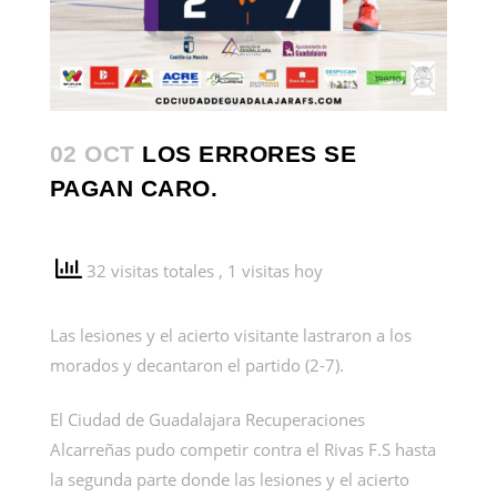
02 OCT
LOS ERRORES SE
PAGAN CARO.
32 visitas totales
, 1 visitas hoy
Las lesiones y el acierto visitante lastraron a los
morados y decantaron el partido (2-7).
El Ciudad de Guadalajara Recuperaciones
Alcarreñas pudo competir contra el Rivas F.S hasta
la segunda parte donde las lesiones y el acierto