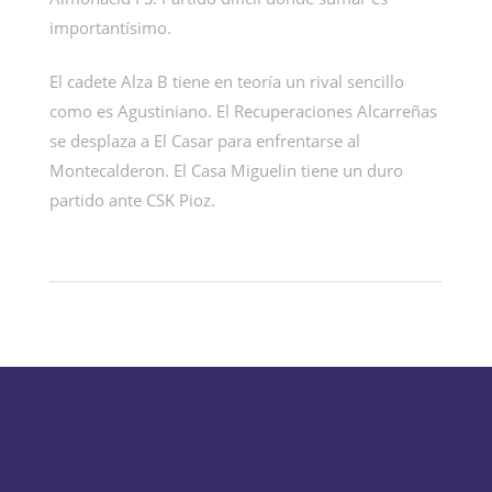
importantísimo.
El cadete Alza B tiene en teoría un rival sencillo
como es Agustiniano. El Recuperaciones Alcarreñas
se desplaza a El Casar para enfrentarse al
Montecalderon. El Casa Miguelin tiene un duro
partido ante CSK Pioz.