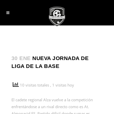
30 ENE
NUEVA JORNADA DE
LIGA DE LA BASE
10 visitas totales
, 1 visitas hoy
El cadete regional Alza vuelve a la competición
enfrentándose a un rival directo como es At.
Almonacid FS. Partido difícil donde sumar es