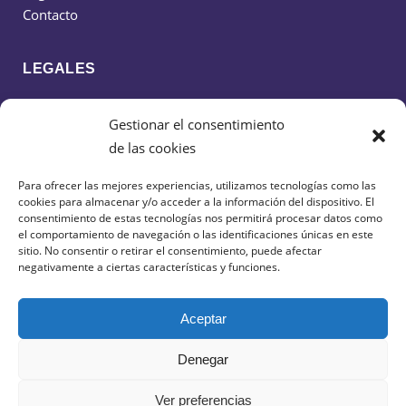
Contacto
LEGALES
Política de cookies
Gestionar el consentimiento
Política de privacidad
de las cookies
Aviso legal
Para ofrecer las mejores experiencias, utilizamos tecnologías como las
cookies para almacenar y/o acceder a la información del dispositivo. El
CONTACTO
consentimiento de estas tecnologías nos permitirá procesar datos como
el comportamiento de navegación o las identificaciones únicas en este
sitio. No consentir o retirar el consentimiento, puede afectar
638 599 516
negativamente a ciertas características y funciones.
cdciudaddeguadalajarafs@gmail.com
Aceptar
Denegar
Ver preferencias