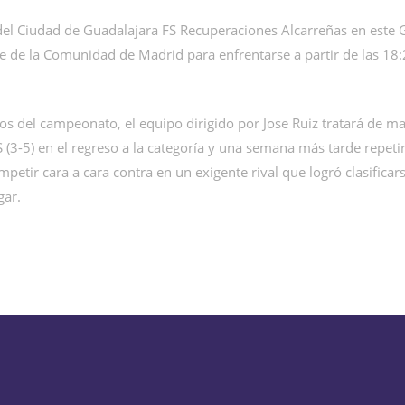
 del Ciudad de Guadalajara FS Recuperaciones Alcarreñas en este 
e de la Comunidad de Madrid para enfrentarse a partir de las 18:
os del campeonato, el equipo dirigido por Jose Ruiz tratará de ma
S (3-5) en el regreso a la categoría y una semana más tarde repet
mpetir cara a cara contra en un exigente rival que logró clasifica
gar.