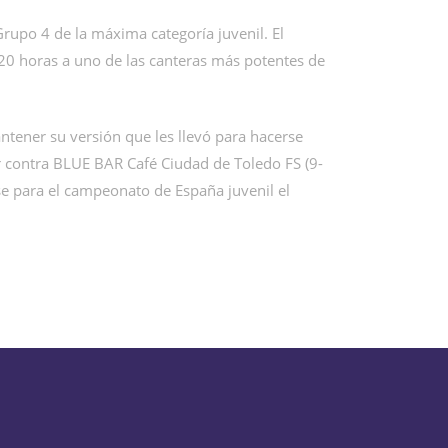
Grupo 4 de la máxima categoría juvenil. El
20 horas a uno de las canteras más potentes de
ntener su versión que les llevó para hacerse
ir contra BLUE BAR Café Ciudad de Toledo FS (9-
rse para el campeonato de España juvenil el