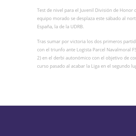
Test de nivel para el Juvenil División de Honor
equipo morado se desplaza este sábado al nort
España, la de la UDRB.
Tras sumar por victoria los dos primeros partid
con el triunfo ante Logista Parcel Navalmoral F
2) en el derbi autonómico con el objetivo de co
curso pasado al acabar la Liga en el segundo lu