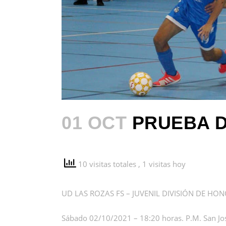
01 OCT
PRUEBA D
10 visitas totales
, 1 visitas hoy
UD LAS ROZAS FS – JUVENIL DIVISIÓN DE H
Sábado 02/10/2021 – 18:20 horas. P.M. San Jo