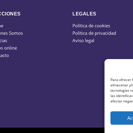
CCIONES
LEGALES
me
Política de cookies
énes Somos
Política de privacidad
cias
Aviso legal
s online
acto
Para ofrecer 
almacenar y/o
tecnologías 
las identifica
afectar negat
Ac