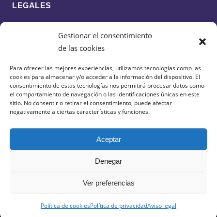
LEGALES
Política de cookies
Gestionar el consentimiento
Política de privacidad
de las cookies
Aviso legal
Para ofrecer las mejores experiencias, utilizamos tecnologías como las
cookies para almacenar y/o acceder a la información del dispositivo. El
CONTACTO
consentimiento de estas tecnologías nos permitirá procesar datos como
el comportamiento de navegación o las identificaciones únicas en este
sitio. No consentir o retirar el consentimiento, puede afectar
638 599 516
negativamente a ciertas características y funciones.
cdciudaddeguadalajarafs@gmail.com
Aceptar
Denegar
Ver preferencias
Política de cookies
Política de privacidad
Aviso legal