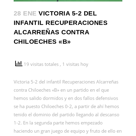
28 ENE
VICTORIA 5-2 DEL
INFANTIL RECUPERACIONES
ALCARREÑAS CONTRA
CHILOECHES «B»
19 visitas totales
, 1 visitas hoy
Victoria 5-2 del infantil Recuperaciones Alcarreñas
contra Chiloeches «B» en un partido en el que
hemos salido dormidos y en dos fallos defensivos
se ha puesto Chiloeches 0-2, a partir de ahí hemos
tenido el dominio del partido llegando al descanso
1-2. En la segunda parte hemos empezado
haciendo un gran juego de equipo y fruto de ello en