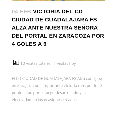
04 FEB
VICTORIA DEL CD
CIUDAD DE GUADALAJARA FS
ALZA ANTE NUESTRA SEÑORA
DEL PORTAL EN ZARAGOZA POR
4 GOLES A 6
10 visitas totales
, 1 visitas hoy
El CD CIUDAD DE GUADALAJARA FS Alza consigue
en Zaragoza una importante victoria más por los 3
puntos que por el juego desarrollado y la
efectividad en las ocasiones creadas.