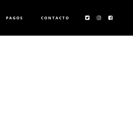
PAGOS
CONTACTO