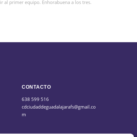
ir al primer equipo. Enhorabuena a los tres.
CONTACTO
638 599 516
cdciudaddeguadalajarafs@gmail.co
m