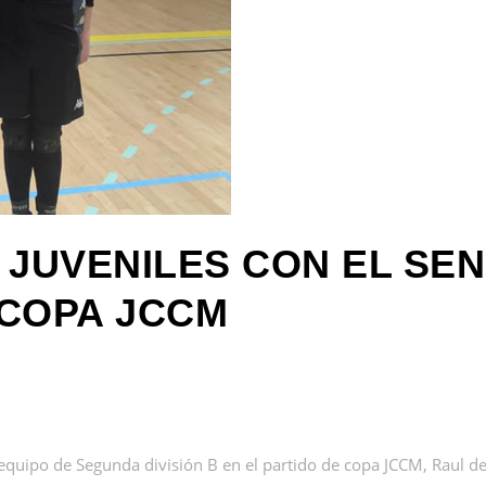
JUVENILES CON EL SEN
 COPA JCCM
equipo de Segunda división B en el partido de copa JCCM, Raul de