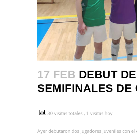
17 FEB
DEBUT DE 
SEMIFINALES DE
30 visitas totales
, 1 visitas hoy
Ayer debutaron dos jugadores juveniles con el 