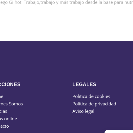
iego Gilhot. Trabajo,trabajo y más trabajo desde la base para nutr
CCIONES
LEGALES
me
Política de cookies
énes Somos
Política de privacidad
cias
Aviso legal
s online
acto