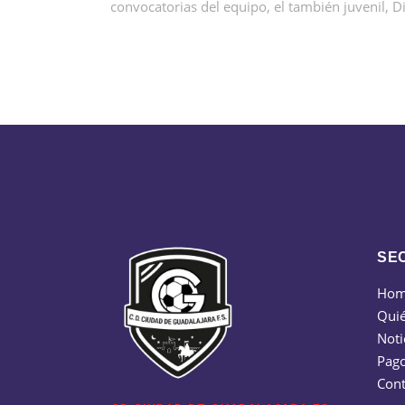
convocatorias del equipo, el también juvenil, D
SE
Ho
Qui
Noti
Pago
Cont