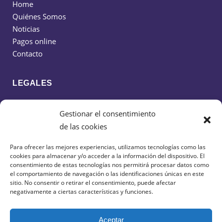
Home
Quiénes Somos
Noticias
Pagos online
Contacto
LEGALES
Política de cookies
Gestionar el consentimiento
Política de privacidad
de las cookies
Aviso legal
Para ofrecer las mejores experiencias, utilizamos tecnologías como las
cookies para almacenar y/o acceder a la información del dispositivo. El
CONTACTO
consentimiento de estas tecnologías nos permitirá procesar datos como
el comportamiento de navegación o las identificaciones únicas en este
sitio. No consentir o retirar el consentimiento, puede afectar
638 599 516
negativamente a ciertas características y funciones.
cdciudaddeguadalajarafs@gmail.com
Aceptar