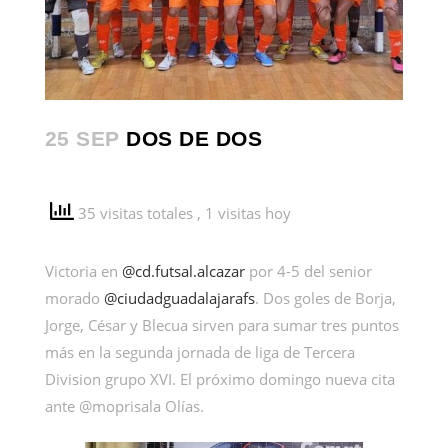
25 SEP
DOS DE DOS
35 visitas totales
, 1 visitas hoy
Victoria en
@cd.futsal.alcazar
por 4-5 del senior
morado
@ciudadguadalajarafs
. Dos goles de Borja,
Jorge, César y Blecua sirven para sumar tres puntos
más en la segunda jornada de liga de Tercera
Division grupo XVI. El próximo domingo nueva cita
ante @moprisala Olías.