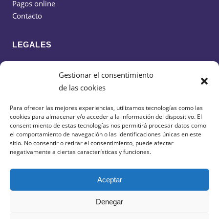
Pagos online
Contacto
LEGALES
Política de cookies
Gestionar el consentimiento
Política de privacidad
de las cookies
Aviso legal
Para ofrecer las mejores experiencias, utilizamos tecnologías como las
cookies para almacenar y/o acceder a la información del dispositivo. El
CONTACTO
consentimiento de estas tecnologías nos permitirá procesar datos como
el comportamiento de navegación o las identificaciones únicas en este
sitio. No consentir o retirar el consentimiento, puede afectar
638 599 516
negativamente a ciertas características y funciones.
cdciudaddeguadalajarafs@gmail.com
Aceptar
Denegar