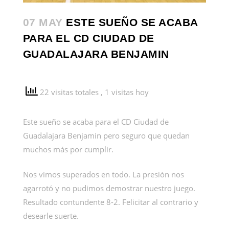
07 MAY
ESTE SUEÑO SE ACABA
PARA EL CD CIUDAD DE
GUADALAJARA BENJAMIN
22 visitas totales
, 1 visitas hoy
Este sueño se acaba para el CD Ciudad de
Guadalajara Benjamin pero seguro que quedan
muchos más por cumplir.
Nos vimos superados en todo. La presión nos
agarrotó y no pudimos demostrar nuestro juego.
Resultado contundente 8-2. Felicitar al contrario y
desearle suerte.