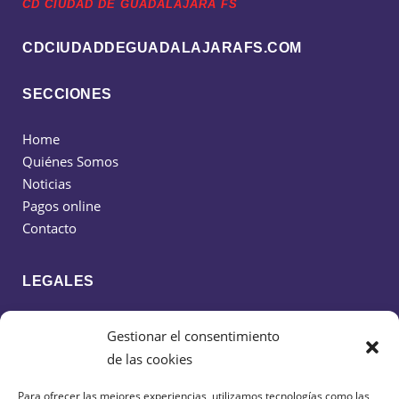
CD CIUDAD DE GUADALAJARA FS
CDCIUDADDEGUADALAJARAFS.COM
SECCIONES
Home
Quiénes Somos
Noticias
Pagos online
Contacto
LEGALES
Política de cookies
Gestionar el consentimiento
Política de privacidad
de las cookies
Aviso legal
Para ofrecer las mejores experiencias, utilizamos tecnologías como las