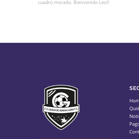
cuadro morado. Bienvenido Leo!!
SE
Ho
Qui
Noti
Pago
Cont