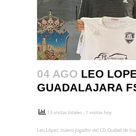
04 AGO
LEO LOPE
GUADALAJARA F
13 visitas totales
, 1 visitas hoy
Leo López, nuevo jugador del CD Ciudad de Gua