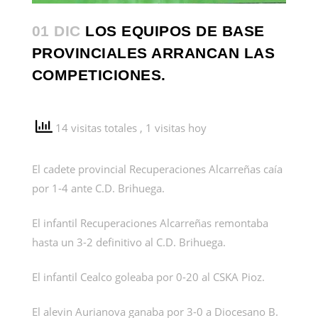
01 DIC
LOS EQUIPOS DE BASE
PROVINCIALES ARRANCAN LAS
COMPETICIONES.
14 visitas totales
, 1 visitas hoy
El cadete provincial Recuperaciones Alcarreñas caía
por 1-4 ante C.D. Brihuega.
El infantil Recuperaciones Alcarreñas remontaba
hasta un 3-2 definitivo al C.D. Brihuega.
El infantil Cealco goleaba por 0-20 al CSKA Pioz.
El alevin Aurianova ganaba por 3-0 a Diocesano B.