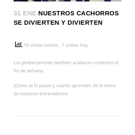
31 ENE
NUESTROS CACHORROS
SE DIVIERTEN Y DIVIERTEN
10 visitas totales
, 1 visitas hoy
Los prebenjamines también acabaron contentos el
fin de semana.
¡Cómo se lo pasan y cuánto aprenden de la mano
de nuestros entrenadores!