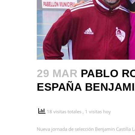
29 MAR
PABLO RO
ESPAÑA BENJAMI
18 visitas totales
, 1 visitas hoy
Nueva jornada de selección Benjamin Castilla