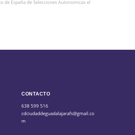
to de España de Selecciones Autonomicas el
CONTACTO
638 599 516
cdciudaddeguadalajarafs@gmail.co
m