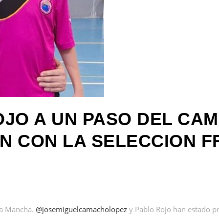
JO A UN PASO DEL CA
N CON LA SELECCION F
 La Mancha.
@josemiguelcamacholopez
y Pablo Rojo han estado pr