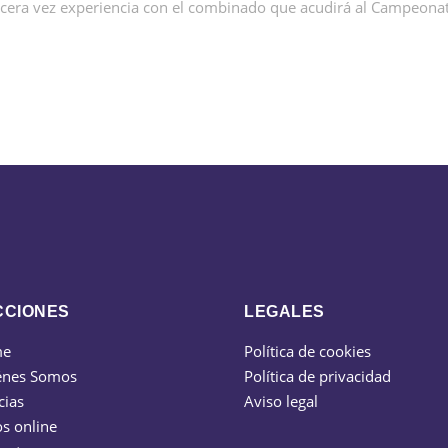
rcera vez experiencia con el combinado que acudirá al Campeona
CCIONES
LEGALES
me
Política de cookies
énes Somos
Política de privacidad
cias
Aviso legal
s online