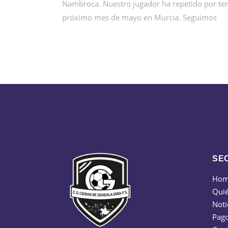
Nambroca. Nuestro jugador ha repetido por te
próximo mes de mayo en Murcia. Seguimos
SE
Ho
Qui
Noti
Pago