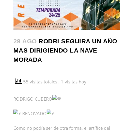
29 AGO
RODRI SEGUIRA UN AÑO
MAS DIRIGIENDO LA NAVE
MORADA
55 visitas totales
, 1 visitas hoy
RODRIGO CUBERO
RENOVADO
Como no podía ser de otra forma, el artífice del