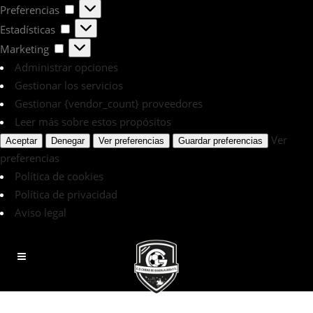
Preferencias
Preferencias
Estadísticas
Estadísticas
Marketing
Marketing
Administrar opciones
Gestionar los servicios
Gestionar {vendor_count} proveedores
Leer más sobre estos propósitos
Ver
Aceptar
Denegar
Ver preferencias
Guardar preferencias
preferencias
Política de cookies
Política de privacidad
Aviso legal