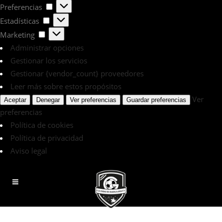
Preferencias
Preferencias
Estadísticas
Estadísticas
Marketing
Marketing
Administrar opciones
Gestionar los servicios
Gestionar {vendor_count} proveedores
Leer más sobre estos propósitos
Ver
Aceptar
Denegar
Ver preferencias
Guardar preferencias
preferencias
Política de cookies
Política de privacidad
Aviso legal