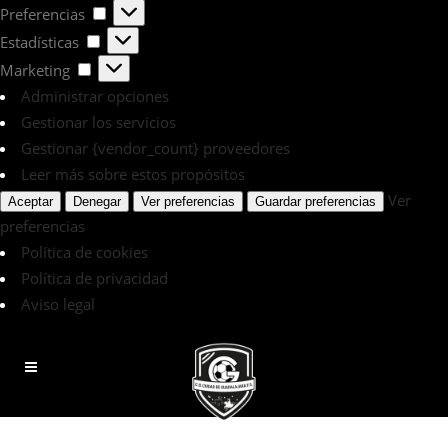
Preferencias
Preferencias
Estadísticas
Estadísticas
Marketing
Marketing
Administrar opciones
Gestionar los servicios
Gestionar {vendor_count} proveedores
Leer más sobre estos propósitos
Ver
Aceptar
Denegar
Ver preferencias
Guardar preferencias
preferencias
Política de cookies
Política de privacidad
Aviso legal