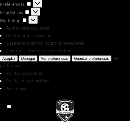
Preferencias
Preferencias
Estadísticas
Estadísticas
Marketing
Marketing
Administrar opciones
Gestionar los servicios
Gestionar {vendor_count} proveedores
Leer más sobre estos propósitos
Ver
Aceptar
Denegar
Ver preferencias
Guardar preferencias
preferencias
Política de cookies
Política de privacidad
Aviso legal