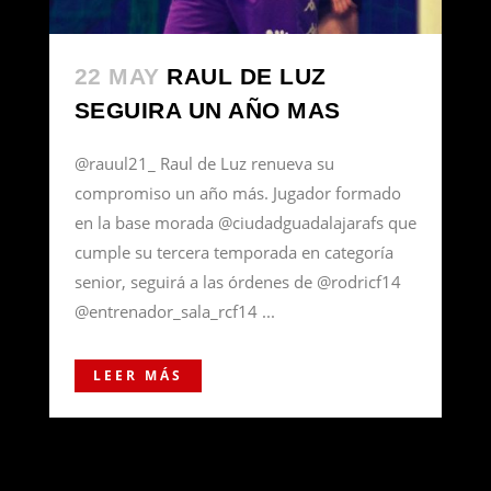
22 MAY
RAUL DE LUZ
SEGUIRA UN AÑO MAS
@rauul21_ Raul de Luz renueva su
compromiso un año más. Jugador formado
en la base morada @ciudadguadalajarafs que
cumple su tercera temporada en categoría
senior, seguirá a las órdenes de @rodricf14
@entrenador_sala_rcf14 ...
LEER MÁS