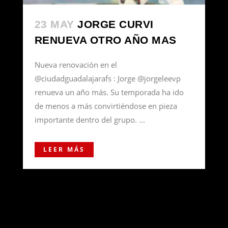
23 MAY
JORGE CURVI
RENUEVA OTRO AÑO MAS
Nueva renovación en el
@ciudadguadalajarafs : Jorge @jorgeleevp
renueva un año más. Su temporada ha ido
de menos a más convirtiéndose en pieza
importante dentro del grupo. ...
LEER MÁS