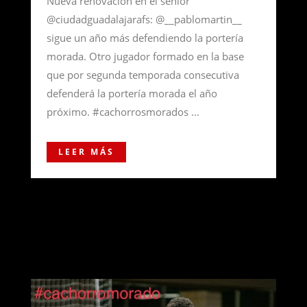
Nueva renovación en el senior
@ciudadguadalajarafs: @__pablomartin__
sigue un año más defendiendo la portería
morada. Otro jugador formado en la base
que por segunda temporada consecutiva
defenderá la portería morada el año
próximo. #cachorrosmorados ...
LEER MÁS