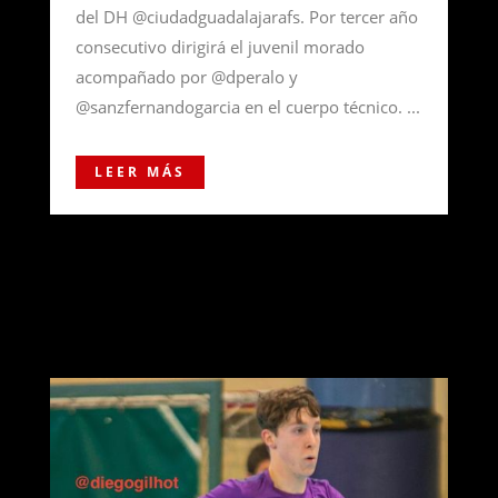
del DH @ciudadguadalajarafs. Por tercer año
consecutivo dirigirá el juvenil morado
acompañado por @dperalo y
@sanzfernandogarcia en el cuerpo técnico. ...
LEER MÁS