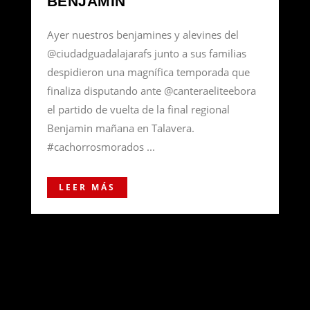
BENJAMIN
Ayer nuestros benjamines y alevines del
@ciudadguadalajarafs junto a sus familias
despidieron una magnífica temporada que
finaliza disputando ante @canteraeliteebora
el partido de vuelta de la final regional
Benjamin mañana en Talavera.
#cachorrosmorados ...
LEER MÁS