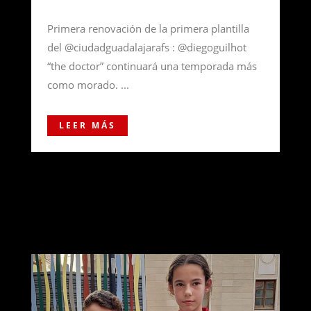
Primera renovación de la primera plantilla
del @ciudadguadalajarafs : @diegoguilhot
“the doctor” continuará una temporada más
como morado. ...
LEER MÁS