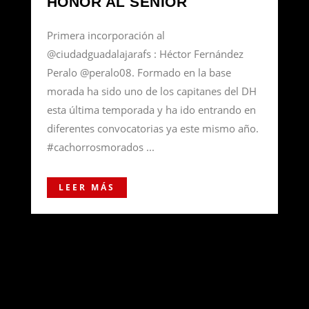
HONOR AL SENIOR
Primera incorporación al
@ciudadguadalajarafs : Héctor Fernández
Peralo @peralo08. Formado en la base
morada ha sido uno de los capitanes del DH
esta última temporada y ha ido entrando en
diferentes convocatorias ya este mismo año.
#cachorrosmorados ...
LEER MÁS