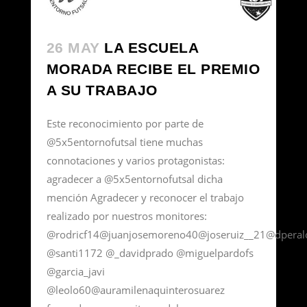
26 MAY
LA ESCUELA
MORADA RECIBE EL PREMIO
A SU TRABAJO
Este reconocimiento por parte de
@5x5entornofutsal tiene muchas
connotaciones y varios protagonistas:
agradecer a @5x5entornofutsal dicha
mención Agradecer y reconocer el trabajo
realizado por nuestros monitores:
@rodricf14@juanjosemoreno40@joseruiz__21@dperal
@santi1172 @_davidprado @miguelpardofs
@garcia_javi
@leolo60@auramilenaquinterosuarez