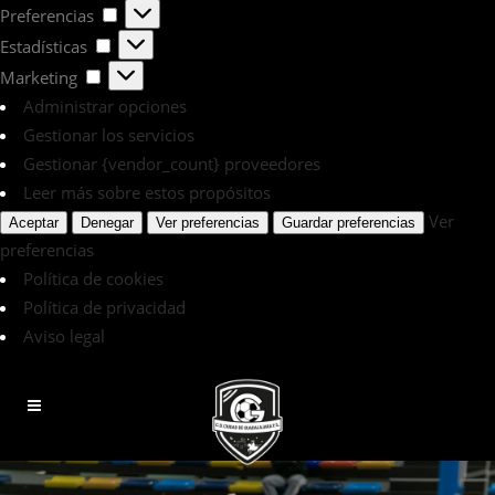
Preferencias
Preferencias
Estadísticas
Estadísticas
Marketing
Marketing
Administrar opciones
Gestionar los servicios
Gestionar {vendor_count} proveedores
Leer más sobre estos propósitos
Ver
Aceptar
Denegar
Ver preferencias
Guardar preferencias
preferencias
Política de cookies
Política de privacidad
Aviso legal