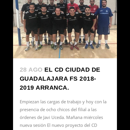
28 AGO
EL CD CIUDAD DE
GUADALAJARA FS 2018-
2019 ARRANCA.
Empiezan las cargas de trabajo y hoy con la
presencia de ocho chicos del filial a las
órdenes de Javi Uceda. Mañana miércoles
nueva sesión El nuevo proyecto del CD