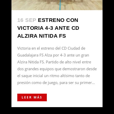
16 SEP
ESTRENO CON
VICTORIA 4-3 ANTE CD
ALZIRA NITIDA FS
Victoria en el estreno del CD Ciudad de
Guadalajara FS Alza por 4-3 ante un gran
Alzira Nitida FS. Partido de alto nivel entre
dos grandes equipos que demostraron desde
el saque inicial un ritmo altísimo tanto de
presión como de juego, para ser su primer...
LEER MÁS