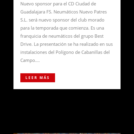
Nuevo sponsor para el CD Ciudad de
Guadalajara FS. Neumáticos Nuevo Patres
S.L. será nuevo sponsor del club morado
para la temporada que comienza. Es una
franquicia de neumáticos del grupo Best
Drive. La presentación se ha realizado en sus
instalaciones del Polígono de Cabanillas del
Campo....
LEER MÁS