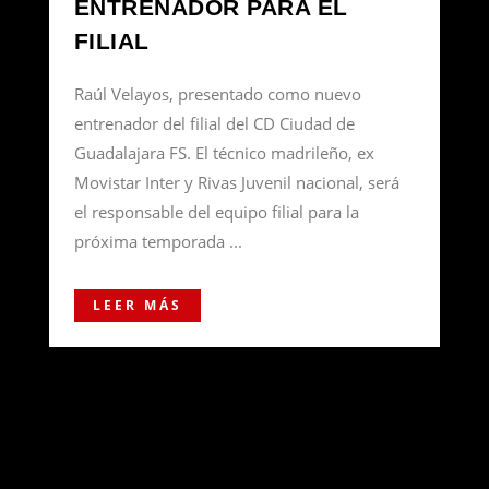
ENTRENADOR PARA EL
FILIAL
Raúl Velayos, presentado como nuevo
entrenador del filial del CD Ciudad de
Guadalajara FS. El técnico madrileño, ex
Movistar Inter y Rivas Juvenil nacional, será
el responsable del equipo filial para la
próxima temporada ...
LEER MÁS