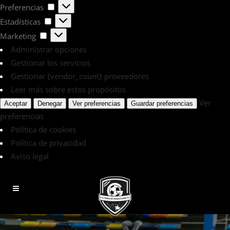
Preferencias
Preferencias
Estadísticas
Estadísticas
Marketing
Marketing
Administrar opciones
Gestionar los servicios
Gestionar {vendor_count} proveedores
Leer más sobre estos propósitos
Ver
Aceptar
Denegar
Ver preferencias
Guardar preferencias
preferencias
Política de cookies
Política de privacidad
Aviso legal