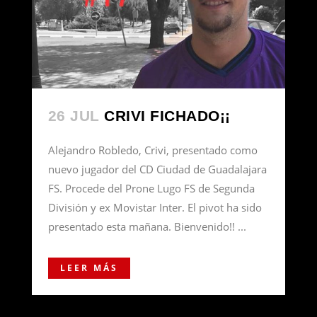
26 JUL
CRIVI FICHADO¡¡
Alejandro Robledo, Crivi, presentado como
nuevo jugador del CD Ciudad de Guadalajara
FS. Procede del Prone Lugo FS de Segunda
División y ex Movistar Inter. El pivot ha sido
presentado esta mañana. Bienvenido!! ...
LEER MÁS