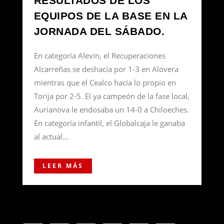
RESULTADOS DE LOS
EQUIPOS DE LA BASE EN LA
JORNADA DEL SÁBADO.
En categoría Alevin, el Recuperaciones
Alcarreñas se deshacía por 1-3 en Alovera
mientras que el Cealco hacía lo propio en
Torija por 2-5. El ya campeón de la fase local,
Aurianova le endosaba un 14-0 a Chiloeches.
En categoría infantil, el Globalcaja le ganaba
al actual...
LEER MÁS