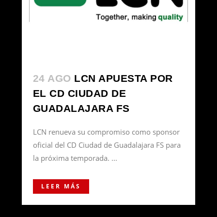
24 AGO
LCN APUESTA POR
EL CD CIUDAD DE
GUADALAJARA FS
LCN renueva su compromiso como sponsor
oficial del CD Ciudad de Guadalajara FS para
la próxima temporada. ...
LEER MÁS