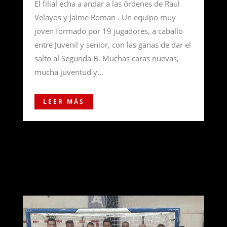
El filial echa a andar a las órdenes de Raul
Velayos y Jaime Roman . Un equipo muy
joven formado por 19 jugadores, a caballo
entre Juvenil y senior, con las ganas de dar el
salto al Segunda B. Muchas caras nuevas,
mucha juventud y...
LEER MÁS