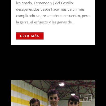
lesionado, Fernando y J del Castillo
desaparecidos desde hace más de un mes,
complicado se presentaba el encuentro, pero
la garra, el esfuerzo y las ganas de...
LEER MÁS