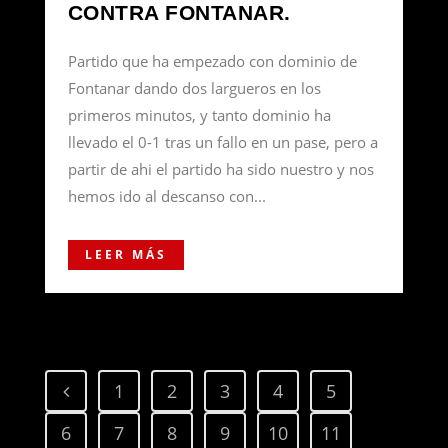
CONTRA FONTANAR.
Partido que ha empezado con dominio de
Fontanar dando dos largueros en los
primeros minutos, y tanto dominio ha
llevado el 0-1 tras un fallo en un pase, pero a
partir de ahi el partido ha sido nuestro y nos
hemos ido al descanso con...
LEER MÁS
1
2
3
4
5
6
7
8
9
10
11