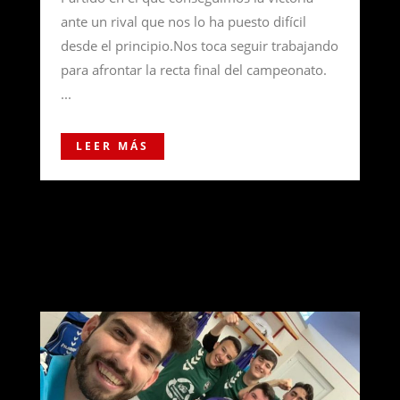
ante un rival que nos lo ha puesto difícil
desde el principio.Nos toca seguir trabajando
para afrontar la recta final del campeonato.
...
LEER MÁS