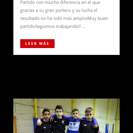
Partido con mucha diferencia en el que
gracias a su gran portero y su lucha el
resultado no ha sido más amplioMuy buen
partidoSeguimos trabajando!! ...
LEER MÁS