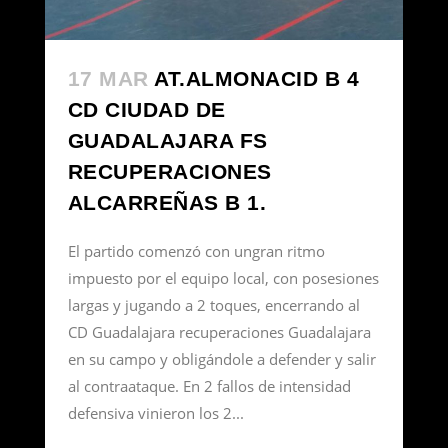
17 MAR
AT.ALMONACID B 4
CD CIUDAD DE
GUADALAJARA FS
RECUPERACIONES
ALCARREÑAS B 1.
El partido comenzó con ungran ritmo
impuesto por el equipo local, con posesiones
largas y jugando a 2 toques, encerrando al
CD Guadalajara recuperaciones Guadalajara
en su campo y obligándole a defender y salir
al contraataque. En 2 fallos de intensidad
defensiva vinieron los 2...