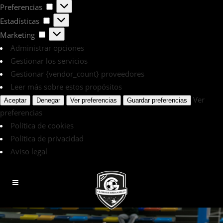
Preferencias
Preferencias
Estadísticas
Estadísticas
Marketing
Marketing
Administrar opciones
Gestionar los servicios
Gestionar {vendor_count} proveedores
Leer más sobre estos propósitos
Ver
Aceptar
Denegar
Ver preferencias
Guardar preferencias
preferencias
Política de cookies
Política de privacidad
Aviso legal