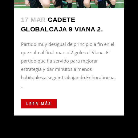
17 MAR
CADETE
GLOBALCAJA 9 VIANA 2.
Partido muy desigual de principio a fin en el
que solo al final marco 2 goles el Viana. El
partido que ha servido para mejorar
estrategia y dar minutos a menos
habituales,a seguir trabajando.Enhorabuena.
...
LEER MÁS