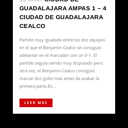
GUADALAJARA AMPAS 1 – 4
CIUDAD DE GUADALAJARA
CEALCO
Partido muy igualado entre los dos equipos
en el que el Benjamin Cealco se consiguió
adelantar en el marcador con un 0-1. El
partido seguía siendo muy disputado pero
otra vez, el Benjamin Cealco consiguió
marcar dos goles más antes de acabar la
primera parte.En...
LEER MÁS