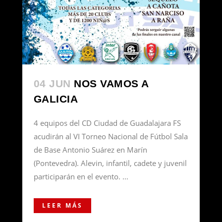
04 JUN
NOS VAMOS A
GALICIA
4 equipos del CD Ciudad de Guadalajara FS
acudirán al VI Torneo Nacional de Fútbol Sala
de Base Antonio Suárez en Marín
(Pontevedra). Alevin, infantil, cadete y juvenil
participarán en el evento. ...
LEER MÁS