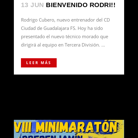
13 JUN
BIENVENIDO RODRI!!
Rodrigo Cubero, nuevo entrenador del CD
Ciudad de Guadalajara FS. Hoy ha sido
presentado el nuevo técnico morado que
dirigirá al equipo en Tercera División. ...
LEER MÁS