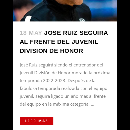
18 MAY
JOSE RUIZ SEGUIRA
AL FRENTE DEL JUVENIL
DIVISION DE HONOR
José Ruiz seguirá siendo el entrenador del
Juvenil División de Honor morado la próxima
temporada 2022-2023. Después de la
fabulosa temporada realizada con el equipo
juvenil, seguirá ligado un año más al frente
del equipo en la máxima categoría. ...
LEER MÁS