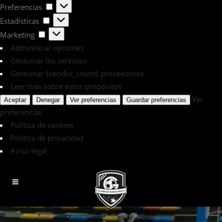
Preferencias
Preferencias
Estadísticas
Estadísticas
Marketing
Marketing
Administrar opciones
Gestionar los servicios
Gestionar {vendor_count} proveedores
Leer más sobre estos propósitos
Ver
Aceptar
Denegar
Ver preferencias
Guardar preferencias
preferencias
Política de cookies
Política de privacidad
Aviso legal