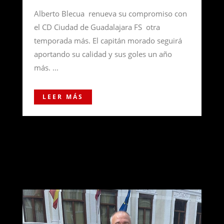
Alberto Blecua renueva su compromiso con
el CD Ciudad de Guadalajara FS otra
temporada más. El capitán morado seguirá
aportando su calidad y sus goles un año
más. ...
LEER MÁS