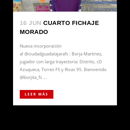
16 JUN
CUARTO FICHAJE
MORADO
Nueva incorporación
al @ciudadguadalajarafs : Borja Martínez,
jugador con larga trayectoria: Distrito, cD
Azuqueca, Torres FS y Rivas 95. Bienvenido
@borjita_fs ...
LEER MÁS