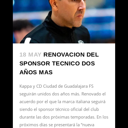
18 MAY
RENOVACION DEL
SPONSOR TECNICO DOS
AÑOS MAS
Kappa y CD Ciudad de Guadalajara FS
seguirán unidos dos años más. Renovado el
acuerdo por el que la marca italiana seguirá
siendo el sponsor técnico oficial del club
durante las dos próximas temporadas. En los
próximos días se presentará la “nueva