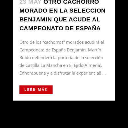
23 MAY
OTRO CACHORRO
MORADO EN LA SELECCION
BENJAMIN QUE ACUDE AL
CAMPEONATO DE ESPAÑA
Otro de los “cachorros” morados acudirá al
Campeonato de España Benjamin. Martín
Rubio defenderá la portería de la selección
de Castilla La Mancha en El Ejido(Almería).
Enhorabuena y a disfrutar la experiencia!! ...
LEER MÁS