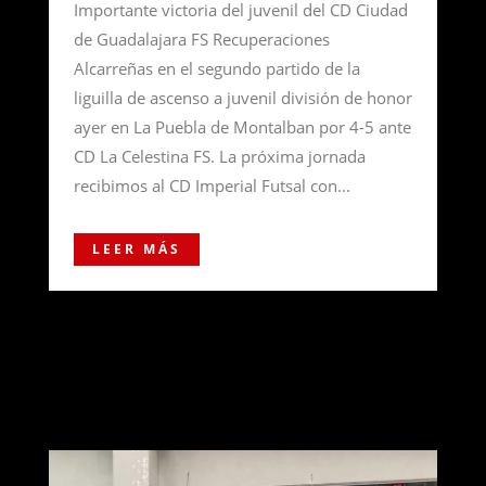
Importante victoria del juvenil del CD Ciudad
de Guadalajara FS Recuperaciones
Alcarreñas en el segundo partido de la
liguilla de ascenso a juvenil división de honor
ayer en La Puebla de Montalban por 4-5 ante
CD La Celestina FS. La próxima jornada
recibimos al CD Imperial Futsal con...
LEER MÁS