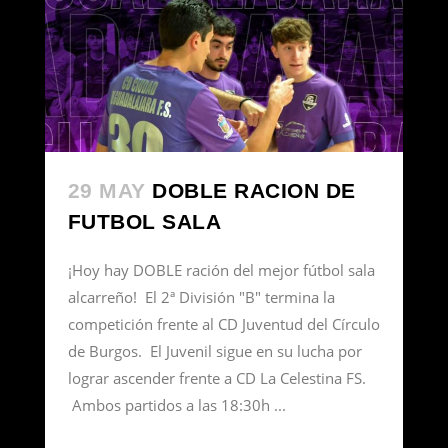
29 MAY
DOBLE RACION DE
FUTBOL SALA
¡Hoy hay DOBLE ración del mejor fútbol sala
alcarreño! El 2ª División "B" termina la
competición frente al CD Juventud del Círculo
de Burgos. El Juvenil sigue en su lucha por
lograr ascender frente a CD La Celestina FS.
Ambos partidos a las 18:30h ...