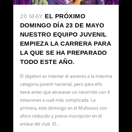
20 MAY
EL PRÓXIMO
DOMINGO DÍA 23 DE MAYO
NUESTRO EQUIPO JUVENIL
EMPIEZA LA CARRERA PARA
LA QUE SE HA PREPARADO
TODO ESTE AÑO.
El objetivo es intentar el ascenso a la máxima
categoría juvenil nacional, pero para ello
tiene antes que atravesar un recorrido con 4
estaciones a cual más complicada. La
primera, este domingo en el Multiusos con
aforo reducido y previa inscripción en el
enlace del club. El...