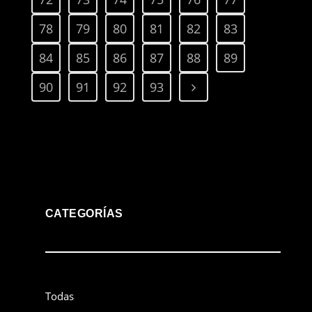
78
79
80
81
82
83
84
85
86
87
88
89
90
91
92
93
CATEGORÍAS
Todas