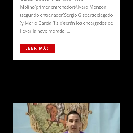
Molina(primer entrenador)Alvaro Monzon
(segundo entrenador)Sergio Gispert(delegado
)y Mario Garcia (físio)serán los encargados de
llevar la nave morada. ...
LEER MÁS