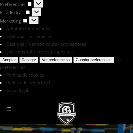
Preferencias
Preferencias
Estadísticas
Estadísticas
Marketing
Marketing
Administrar opciones
Gestionar los servicios
Gestionar {vendor_count} proveedores
Leer más sobre estos propósitos
Ver
Aceptar
Denegar
Ver preferencias
Guardar preferencias
preferencias
Política de cookies
Política de privacidad
Aviso legal