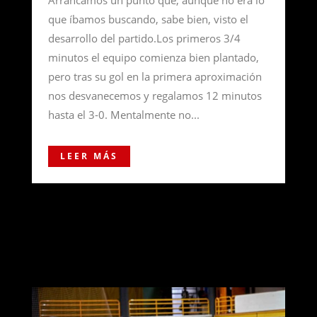
Arrancamos un punto que, aunque no era lo
que íbamos buscando, sabe bien, visto el
desarrollo del partido.Los primeros 3/4
minutos el equipo comienza bien plantado,
pero tras su gol en la primera aproximación
nos desvanecemos y regalamos 12 minutos
hasta el 3-0. Mentalmente no...
LEER MÁS