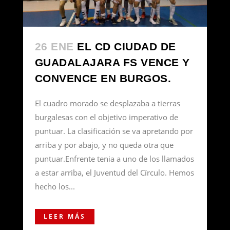
26 ENE
EL CD CIUDAD DE
GUADALAJARA FS VENCE Y
CONVENCE EN BURGOS.
El cuadro morado se desplazaba a tierras
burgalesas con el objetivo imperativo de
puntuar. La clasificación se va apretando por
arriba y por abajo, y no queda otra que
puntuar.Enfrente tenia a uno de los llamados
a estar arriba, el Juventud del Círculo. Hemos
hecho los...
LEER MÁS