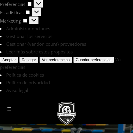
Preferencias
Preferencias
Estadísticas
Estadísticas
Marketing
Marketing
Administrar opciones
Gestionar los servicios
Gestionar {vendor_count} proveedores
Leer más sobre estos propósitos
Ver
Aceptar
Denegar
Ver preferencias
Guardar preferencias
preferencias
Política de cookies
Política de privacidad
Aviso legal