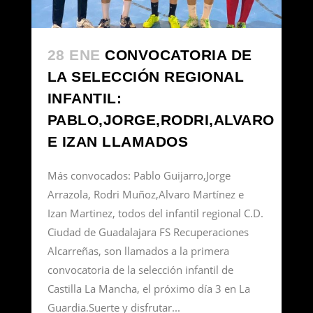
28 ENE
CONVOCATORIA DE
LA SELECCIÓN REGIONAL
INFANTIL:
PABLO,JORGE,RODRI,ALVARO
E IZAN LLAMADOS
Más convocados: Pablo Guijarro,Jorge
Arrazola, Rodri Muñoz,Alvaro Martínez e
Izan Martinez, todos del infantil regional C.D.
Ciudad de Guadalajara FS Recuperaciones
Alcarreñas, son llamados a la primera
convocatoria de la selección infantil de
Castilla La Mancha, el próximo día 3 en La
Guardia.Suerte y disfrutar...