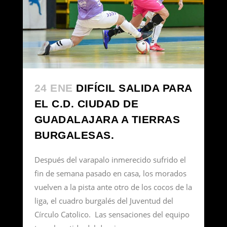
24 ENE
DIFÍCIL SALIDA PARA
EL C.D. CIUDAD DE
GUADALAJARA A TIERRAS
BURGALESAS.
Después del varapalo inmerecido sufrido el
fin de semana pasado en casa, los morados
vuelven a la pista ante otro de los cocos de la
liga, el cuadro burgalés del Juventud del
Círculo Catolico. Las sensaciones del equipo