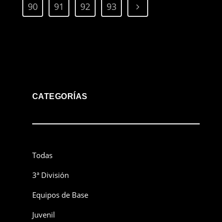
90
91
92
93
CATEGORÍAS
Todas
3ª División
Equipos de Base
Juvenil