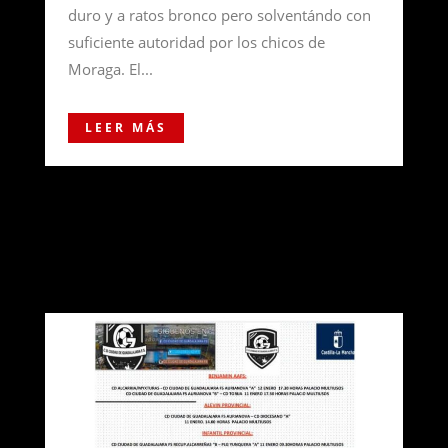
duro y a ratos bronco pero solventándo con
suficiente autoridad por los chicos de
Moraga. El...
LEER MÁS