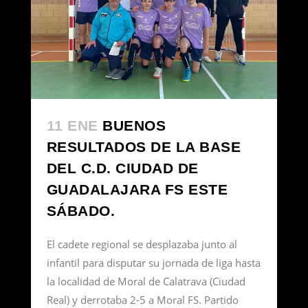
11 ENE
BUENOS
RESULTADOS DE LA BASE
DEL C.D. CIUDAD DE
GUADALAJARA FS ESTE
SÁBADO.
El cadete regional se desplazaba junto al
infantil para disputar su jornada de liga hasta
la localidad de Moral de Calatrava (Ciudad
Real) y derrotaba 2-5 a Moral FS. Partido