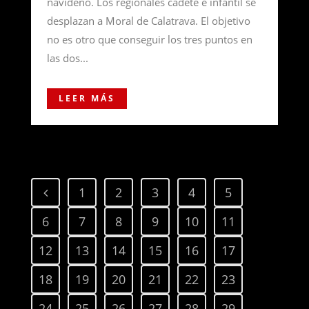
navideño. Los regionales cadete e infantil se
desplazan a Moral de Calatrava. El objetivo
no es otro que conseguir los tres puntos en
las dos...
LEER MÁS
1
2
3
4
5
6
7
8
9
10
11
12
13
14
15
16
17
18
19
20
21
22
23
24
25
26
27
28
29