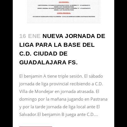
16 ENE
NUEVA JORNADA DE
LIGA PARA LA BASE DEL
C.D. CIUDAD DE
GUADALAJARA FS.
El benjamin A tiene triple sesión. El sábado
jornada de liga provincial recibiendo a C.D.
Villa de Mondejar en jornada atrasada. El
domingo por la mañana jugando en Pastrana
y por la tarde jornada de liga local ante El
Salvador.El benjamin B juega ante C.D....